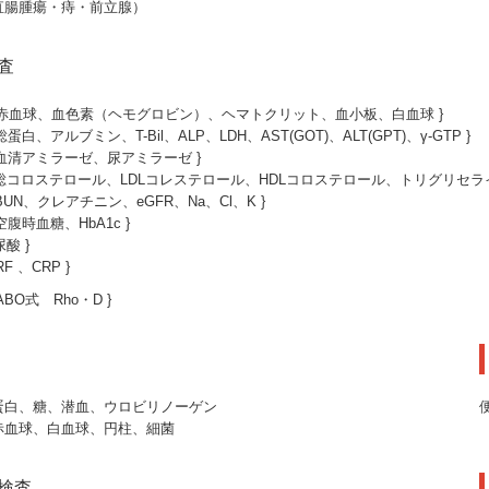
直腸腫瘍・痔・前立腺）
査
{赤血球、血色素（ヘモグロビン）、ヘマトクリット、血小板、白血球 }
蛋白、アルブミン、T-Bil、ALP、LDH、AST(GOT)、ALT(GPT)、γ-GTP }
血清アミラーゼ、尿アミラーゼ }
コロステロール、LDLコレステロール、HDLコロステロール、トリグリセライ
UN、クレアチニン、eGFR、Na、Cl、K }
腹時血糖、HbA1c }
酸 }
F 、CRP }
BO式 Rho・D }
蛋白、糖、潜血、ウロビリノーゲン
赤血球、白血球、円柱、細菌
検査