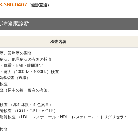
8-360-0407
（健診直通）
入時健康診断
検査内容
歴、業務歴の調査
症状、他覚症状の有無の検査
・体重・BMI・腹囲測定
・聴力（1000Hz・4000Hz）検査
X線検査（直接）
検査
査（尿中の糖・蛋白の有無）
検査 （赤血球数・血色素量）
能検査 （GOT・GPT・γ-GTP）
脂質検査 （LDLコレステロール・HDLコレステロール・トリグリセライ
検査