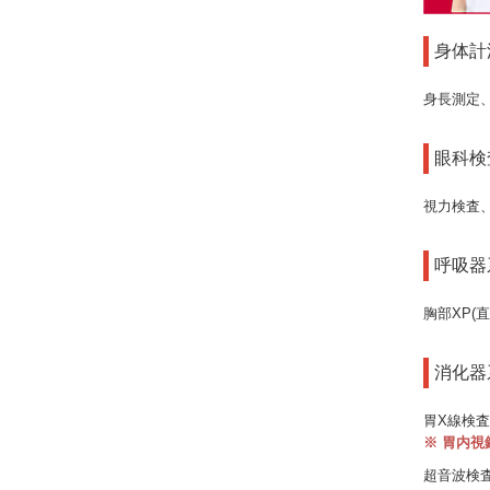
身体計
身長測定
眼科検
視力検査
呼吸器
胸部XP(
消化器
胃X線検
※ 胃内
超音波検