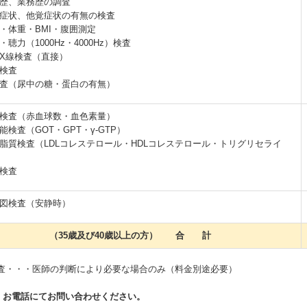
歴、業務歴の調査
症状、他覚症状の有無の検査
・体重・BMI・腹囲測定
・聴力（1000Hz・4000Hz）検査
X線検査（直接）
検査
査（尿中の糖・蛋白の有無）
検査（赤血球数・血色素量）
能検査（GOT・GPT・γ-GTP）
脂質検査（LDLコレステロール・HDLコレステロール・トリグリセライ
検査
図検査（安静時）
（35歳及び40歳以上の方） 合 計
検査・・・医師の判断により必要な場合のみ（料金別途必要）
、お電話にてお問い合わせください。