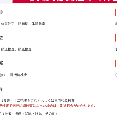
測
、体重測定、肥満度、体脂肪率
査
、眼圧検査、眼底検査
系
直接）、肺機能検査
系
査（食道・十二指腸を含む）もしくは胃内視鏡検査
視鏡検査で病理組織検査になった場合は、別途料金がかかります。
査（肝臓・胆嚢・腎臓・膵臓 その他）