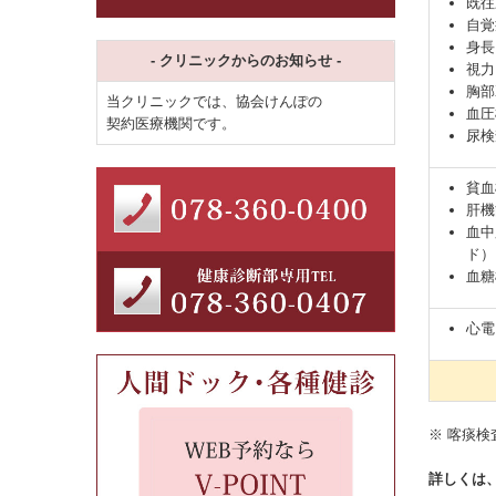
既往
自覚
身長
- クリニックからのお知らせ -
視力
胸部
当クリニックでは、協会けんぽの
血圧
契約医療機関です。
尿検
貧血
肝機
血中
ド）
血糖
心電
※ 喀痰
詳しくは