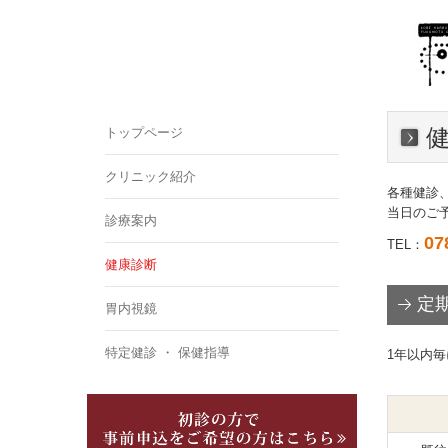
トップページ
クリニック紹介
各種健診
当日のご
診療案内
07
TEL：
健康診断
定
胃内視鏡
特定健診 ・ 保健指導
1年以内