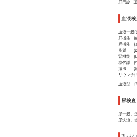
肛門診（
血液検
血液一般
肝機能 {総
膵機能 {
脂質 {総
腎機能 {B
糖代謝 {空
痛風 {尿
リウマチ{R
血液型 {A
尿検査
尿一般、
尿沈渣、
乳がん