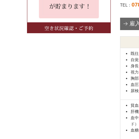
07
TEL：
雇
既往
自覚
身長
視力
胸部
血圧
尿検
貧血
肝機
血中
ド）
血糖