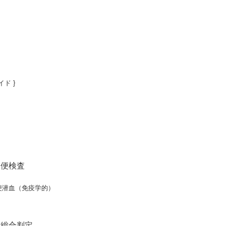
ド }
便検査
便潜血（免疫学的）
総合判定