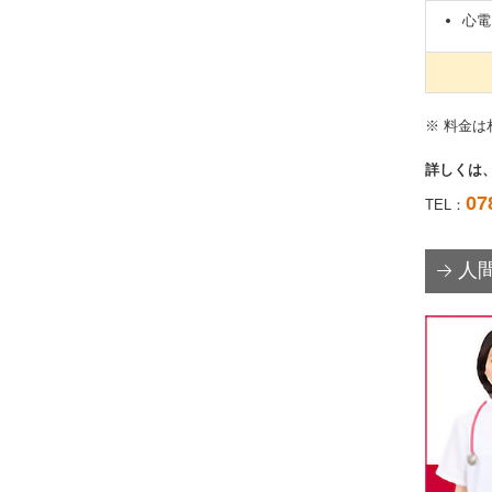
心電
※ 料金
詳しくは
07
TEL：
人