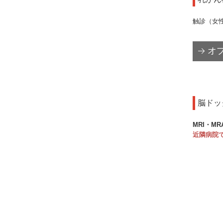
触診（女
オ
脳ドッ
MRI・M
近隣病院