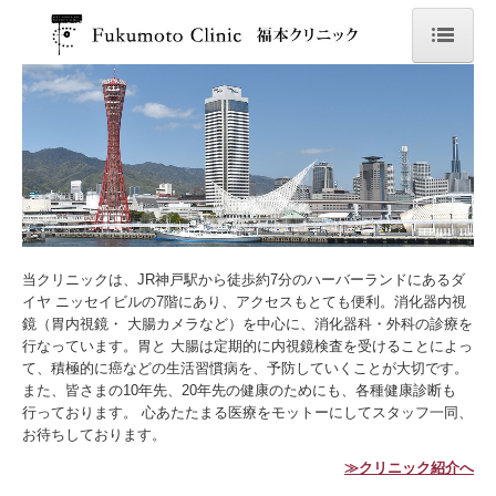
トップページ
クリニック紹介
診療案内
健康診断
当クリニックは、JR神戸駅から徒歩約7分のハーバーランドにあるダ
胃内視鏡
イヤ ニッセイビルの7階にあり、アクセスもとても便利。消化器内視
鏡（胃内視鏡・ 大腸カメラなど）を中心に、消化器科・外科の診療を
特定健診 ・ 保健指導
行なっています。胃と 大腸は定期的に内視鏡検査を受けることによっ
て、積極的に癌などの生活習慣病を、予防していくことが大切です。
また、皆さまの10年先、20年先の健康のためにも、各種健康診断も
行っております。 心あたたまる医療をモットーにしてスタッフ一同、
お待ちしております。
≫クリニック紹介へ